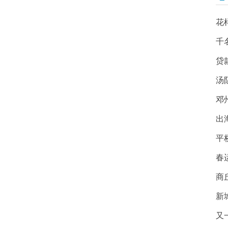
花
千
贷
汤
邓
出
平
春
商
新
又