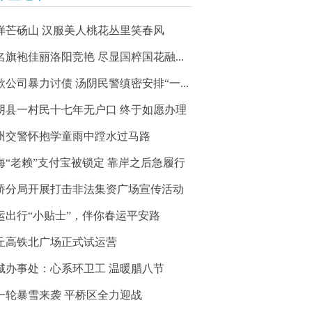
样芒砀山 汉服美人桃花丛里笑春风
名旗袍佳丽洛阳竞艳 尽显国粹国花融...
款公司暴力讨债 汤阴民警缜密安排“一...
阴县一村民十七年无户口 终于如愿办理
州交警怀抱学童雨中蹚水过马路
海“老赖”支付宝被锁定 靠岸之后急履行
桥分局开展打击非法集资广场宣传活动
运出行“小贴士”，伴你春运平安路
丘高铁北广场正式试运营
城办事处：心系环卫工 温暖腊八节
一轮暴雪来袭 平桥区全力迎战