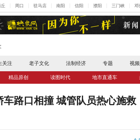
商丘
周口
驻马店
南阳
信阳
濮阳
三门峡
邓
文
生关注
老子文化
法制经济
专题
视频
精品原创
读图时代
地市直通车
轿车路口相撞 城管队员热心施救