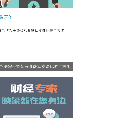
品原创
邑法院干警荣获县微型党课比赛二等奖