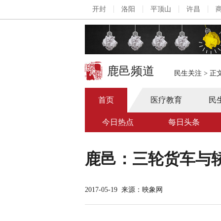
开封
洛阳
平顶山
许昌
鹿邑频道
民生关注
>
正
首页
医疗教育
民
今日热点
每日头条
鹿邑：三轮货车与
2017-05-19
来源：映象网