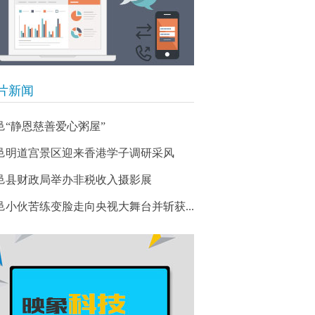
片新闻
邑“静恩慈善爱心粥屋”
邑明道宫景区迎来香港学子调研采风
邑县财政局举办非税收入摄影展
鹿邑小伙苦练变脸走向央视大舞台并斩获...