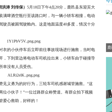
今
胡洪涛 刘传保）
5月18日下午4点20分，鹿邑县东迎宾大
装满啤酒空瓶行至该路口时，与一辆小轿车相撞，电动
驾驶员被困驾驶舱内。这是地面温度40多度，情况十分
鹿
衬衣的小伙停车后立即前往事故现场进行施救，当时电
开，下到里边将电动车司机拉出来，小轿车由于碰撞导
所幸没有人员受伤。
赞见义勇为的好行为，三轮车司机感谢城管施救。“这
两位小伙子！”一位过路群众称赞道。有群众拍下视频
管爱心救助，好样的！