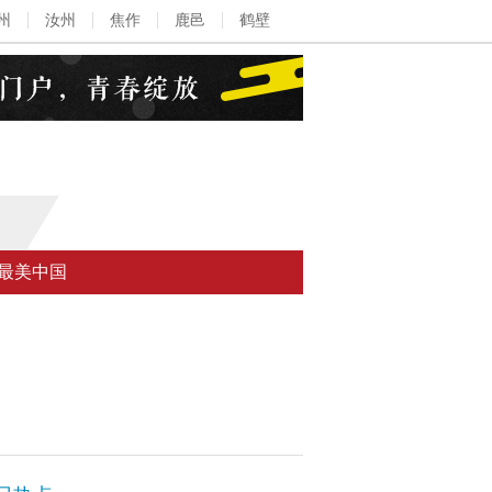
州
汝州
焦作
鹿邑
鹤壁
最美中国