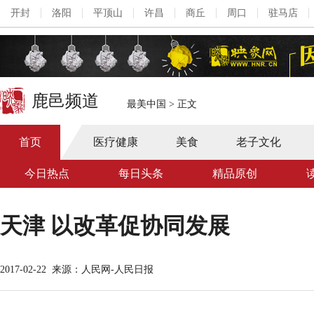
开封
洛阳
平顶山
许昌
商丘
周口
驻马店
鹿邑频道
最美中国
>
正文
首页
医疗健康
美食
老子文化
今日热点
每日头条
精品原创
天津 以改革促协同发展
2017-02-22
来源：人民网-人民日报