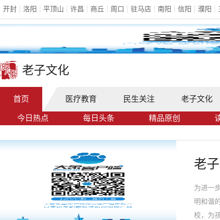
开封
洛阳
平顶山
许昌
商丘
周口
驻马店
南阳
信阳
濮阳
老子文化
首页
医疗教育
民生关注
老子文化
今日热点
每日头条
精品原创
老子
为进一
明和谐
校，为