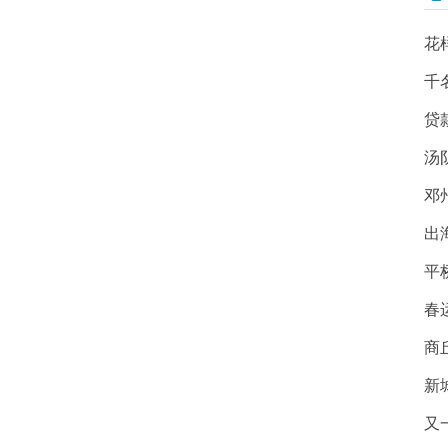
花
千
贷
汤
邓
出
平
春
商
新
又