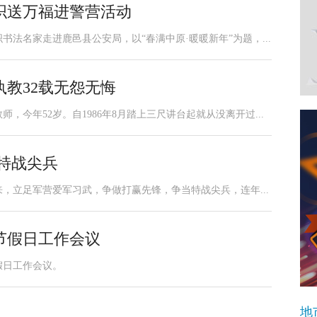
织送万福进警营活动
书法名家走进鹿邑县公安局，以“春满中原·暖暖新年”为题，...
教32载无怨无悔
今年52岁。自1986年8月踏上三尺讲台起就从没离开过...
特战尖兵
来，立足军营爱军习武，争做打赢先锋，争当特战尖兵，连年...
节假日工作会议
假日工作会议。
地