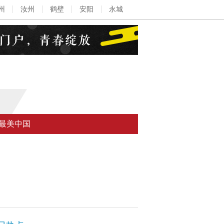
州
汝州
鹤壁
安阳
永城
最美中国