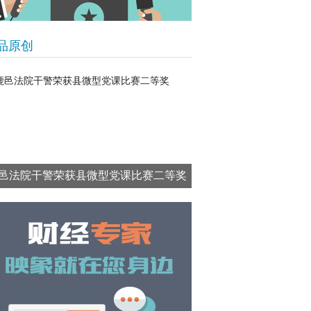
品原创
邑法院干警荣获县微型党课比赛二等奖