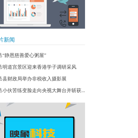
片新闻
邑“静恩慈善爱心粥屋”
邑明道宫景区迎来香港学子调研采风
邑县财政局举办非税收入摄影展
鹿邑小伙苦练变脸走向央视大舞台并斩获...