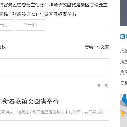
清宫景区管委会主任张伟和老子故里旅游景区管理处主
局长张峰签订2018年景区目标责任书。
一页
下一页>
图
会议
责编：李文丽
鹿
鹿
鹿
​
换一换
心新春联谊会圆满举行
百余人，相聚在宋河工业园区会议与多功能厅，共同举办陈...