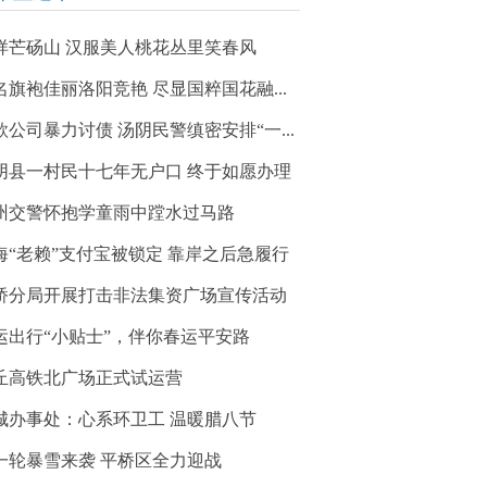
样芒砀山 汉服美人桃花丛里笑春风
名旗袍佳丽洛阳竞艳 尽显国粹国花融...
款公司暴力讨债 汤阴民警缜密安排“一...
阴县一村民十七年无户口 终于如愿办理
州交警怀抱学童雨中蹚水过马路
海“老赖”支付宝被锁定 靠岸之后急履行
桥分局开展打击非法集资广场宣传活动
运出行“小贴士”，伴你春运平安路
丘高铁北广场正式试运营
城办事处：心系环卫工 温暖腊八节
一轮暴雪来袭 平桥区全力迎战