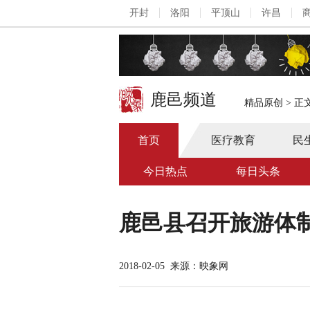
开封
洛阳
平顶山
许昌
鹿邑频道
精品原创
>
正
首页
医疗教育
民
今日热点
每日头条
鹿邑县召开旅游体
2018-02-05
来源：映象网