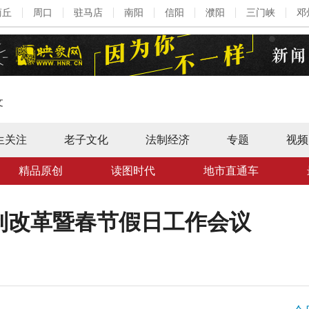
商丘
周口
驻马店
南阳
信阳
濮阳
三门峡
邓
文
生关注
老子文化
法制经济
专题
视频
精品原创
读图时代
地市直通车
制改革暨春节假日工作会议