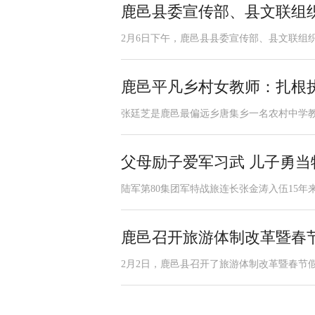
鹿邑县委宣传部、县文联组
2月6日下午，鹿邑县县委宣传部、县文联组织
鹿邑平凡乡村女教师：扎根执
张廷芝是鹿邑最偏远乡唐集乡一名农村中学教师，
父母励子爱军习武 儿子勇当
陆军第80集团军特战旅连长张金涛入伍15年
鹿邑召开旅游体制改革暨春
2月2日，鹿邑县召开了旅游体制改革暨春节