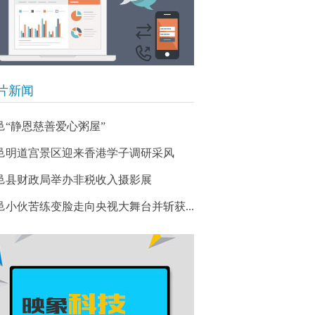
片新闻
邑“静恩慈善爱心粥屋”
邑明道宫景区迎来香港学子调研采风
邑县财政局举办非税收入摄影展
鹿邑小伙苦练变脸走向央视大舞台并斩获...