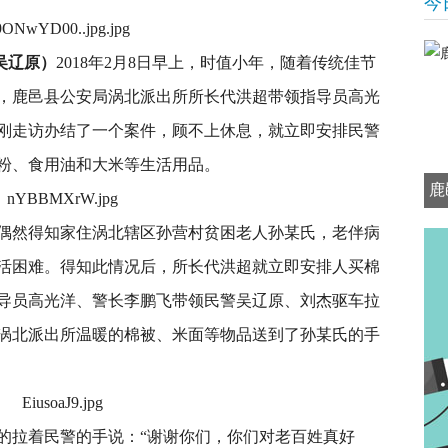
今
吴辽原）
2018年2月8日早上，时值小年，随着传统佳节
，鹿邑县公安局涡北派出所所长代洪超带领指导员高光
刚走访办结了一个案件，顾不上休息，就立即安排民警
粉、食用油和大米等生活用品。
鹿
偶然得知家住涡北辖区孙营村贫困老人孙某氏，老伴病
活困难。得知此情况后，所长代洪超就立即安排人买棉
导员高光洋、警长李鹏飞带领民警吴辽原、刘杰驱车拉
涡北派出所温暖的棉被、米面等物品送到了孙某氏的手
的拉着民警的手说：“谢谢你们，你们对老百姓真好