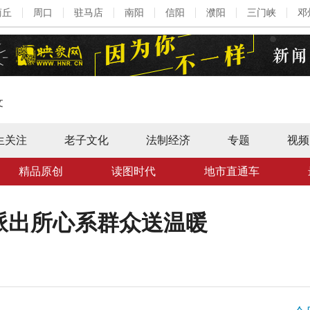
商丘
周口
驻马店
南阳
信阳
濮阳
三门峡
邓
文
生关注
老子文化
法制经济
专题
视频
精品原创
读图时代
地市直通车
派出所心系群众送温暖