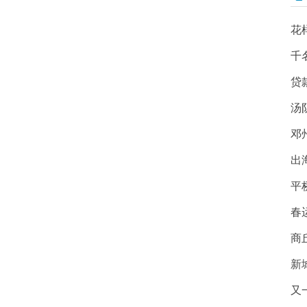
花
千
贷
汤
邓
出
平
春
商
新
又