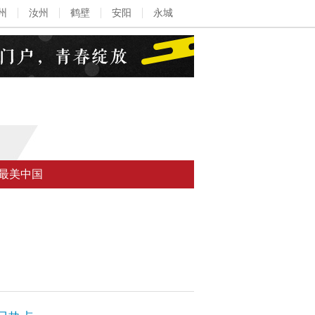
州
汝州
鹤壁
安阳
永城
最美中国