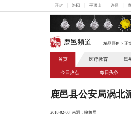
开封
洛阳
平顶山
许昌
鹿邑频道
精品原创
>
正
首页
医疗教育
民
今日热点
每日头条
鹿邑县公安局涡北
2018-02-08
来源：映象网