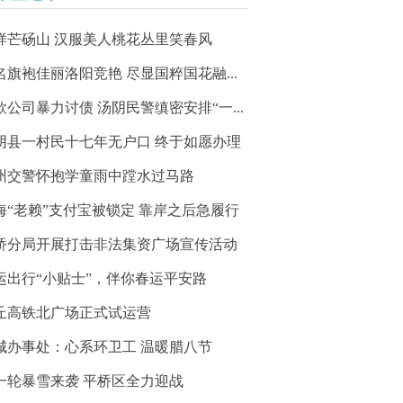
样芒砀山 汉服美人桃花丛里笑春风
名旗袍佳丽洛阳竞艳 尽显国粹国花融...
款公司暴力讨债 汤阴民警缜密安排“一...
阴县一村民十七年无户口 终于如愿办理
州交警怀抱学童雨中蹚水过马路
海“老赖”支付宝被锁定 靠岸之后急履行
桥分局开展打击非法集资广场宣传活动
运出行“小贴士”，伴你春运平安路
丘高铁北广场正式试运营
城办事处：心系环卫工 温暖腊八节
一轮暴雪来袭 平桥区全力迎战