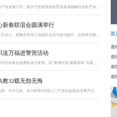
游产业发展工作，致力于把旅游业培育成县域战略性支柱产业...
心新春联谊会圆满举行
图
百余人，相聚在宋河工业园区会议与多功能厅，共同举办陈...
鹿
织送万福进警营活动
鹿
书法名家走进鹿邑县公安局，以“春满中原·暖暖新年”为题，...
鹿
​
教32载无怨无悔
今年52岁。自1986年8月踏上三尺讲台起就从没离开过...