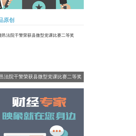
品原创
邑法院干警荣获县微型党课比赛二等奖